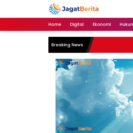
Skip
to
content
Home
Digital
Ekonomi
Hukum
Breaking News