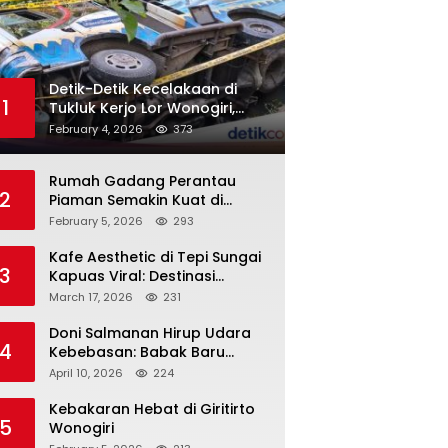
Detik-Detik Kecelakaan di
1
Tukluk Kerjo Lor Wonogiri,
Motor Tabrak Knalpot hingga
February 4, 2026
373
Truk Tak Sempat Menghindar,
Satu Pengendara Tak
Rumah Gadang Perantau
Sadarkan Diri
2
Piaman Semakin Kuat di
Sukoharjo! Silaturahmi PKDP
February 5, 2026
293
Solo Raya, SK Korda 2026–
2031 Resmi Diserahkan
Kafe Aesthetic di Tepi Sungai
3
Kapuas Viral: Destinasi
Nongkrong Baru yang
March 17, 2026
231
Menarik Perhatian Warga
Pontianak
Doni Salmanan Hirup Udara
4
Kebebasan: Babak Baru
‘Crazy Rich’ Ponzi Scheme
April 10, 2026
224
Indonesia
Kebakaran Hebat di Giritirto
5
Wonogiri