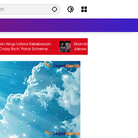
dara Kebebasan:
Skandal Kuota Haji dan Kasus Ijazah
’ Ponzi Scheme
Jokowi: KPK Perkuat Kasus Jusuf Kalla
dengan Vonis 6 Tahun Minyak Goreng