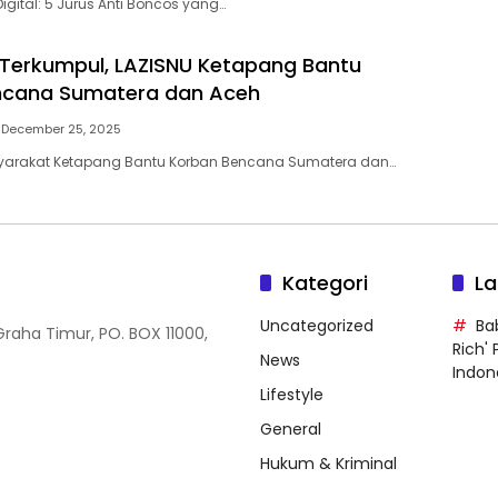
igital: 5 Jurus Anti Boncos yang…
 Terkumpul, LAZISNU Ketapang Bantu
ncana Sumatera dan Aceh
December 25, 2025
yarakat Ketapang Bantu Korban Bencana Sumatera dan…
Kategori
La
Uncategorized
Ba
Graha Timur, PO. BOX 11000,
Rich'
News
Indon
Lifestyle
General
Hukum & Kriminal