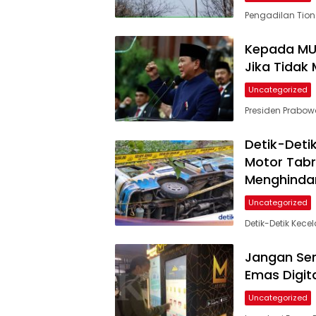
Pengadilan Tion
Kepada MUI
Jika Tidak
Uncategorized
Presiden Prabowo
Detik-Detik
Motor Tabr
Menghindar
Uncategorized
Detik-Detik Kecel
Jangan Semb
Emas Digit
Uncategorized