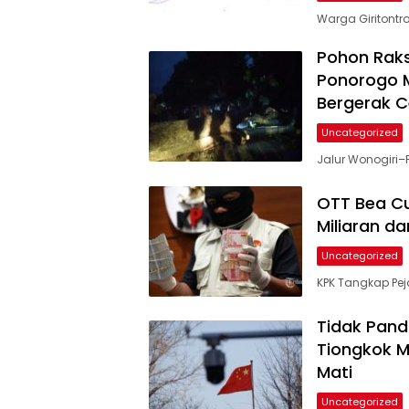
Warga Giritontro
Jagatberita.id
Pohon Rak
Ponorogo M
Bergerak 
Uncategorized
Jalur Wonogiri–
OTT Bea Cuk
Miliaran d
Uncategorized
KPK Tangkap Pej
Tidak Pand
Tiongkok M
Mati
Uncategorized