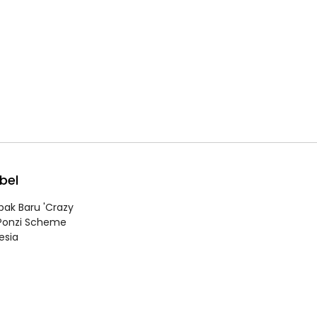
bel
bak Baru 'Crazy
 Ponzi Scheme
esia