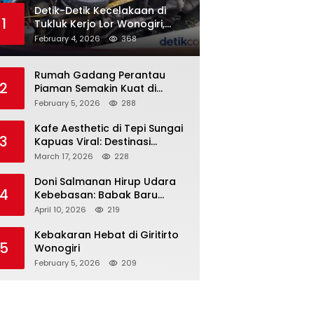
Detik-Detik Kecelakaan di
1
Tukluk Kerjo Lor Wonogiri,
Motor Tabrak Knalpot hingga
February 4, 2026
368
Truk Tak Sempat Menghindar,
Satu Pengendara Tak
Rumah Gadang Perantau
Sadarkan Diri
2
Piaman Semakin Kuat di
Sukoharjo! Silaturahmi PKDP
February 5, 2026
288
Solo Raya, SK Korda 2026–
2031 Resmi Diserahkan
Kafe Aesthetic di Tepi Sungai
3
Kapuas Viral: Destinasi
Nongkrong Baru yang
March 17, 2026
228
Menarik Perhatian Warga
Pontianak
Doni Salmanan Hirup Udara
4
Kebebasan: Babak Baru
‘Crazy Rich’ Ponzi Scheme
April 10, 2026
219
Indonesia
Kebakaran Hebat di Giritirto
5
Wonogiri
February 5, 2026
209