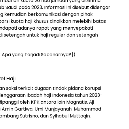
 tambahan kuota 20 ribu jamaah yang diterima
b Saudi pada 2023. Informasi ini disebut didengar
yang kemudian berkomunikasi dengan pihak
si kuota haji khusus dinaikkan melebihi batas
endapati adanya rapat yang menyepakati
setengah untuk haji reguler dan setengah
ji: Apa yang Terjadi Sebenarnya?])
el Haji
 saksi terkait dugaan tindak pidana korupsi
elenggaraan ibadah haji Indonesia tahun 2023-
dipanggil oleh KPK antara lain Magnatis, Aji
wati Amin Gartiwa, Umi Munjayanah, Muhammad
mbang Sutrisno, dan Syihabul Muttaqin.