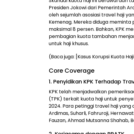
Skandal kuota haji ini berawal dari
Presiden Jokowi dari Pemerintah Ara
oleh sejumlah asosiasi travel haji 
Kemenag. Mereka diduga meminta por
maksimal 8 persen. Bahkan, KPK m
pembagian kuota tambahan menjadi 
untuk haji khusus.
(Baca juga: [Kasus Korupsi Kuota Ha
Core Coverage
1. Penyidikan KPK Terhadap Trav
KPK telah menjadwalkan pemeriksaan
(TPK) terkait kuota haji untuk peny
2024. Para petinggi travel haji yang 
Ardimas, Suharli, Fahruroji, Herna
Fauzan, Ahmad Mutsanna Shahab, Ba
2. Kerjasama dengan PPATK