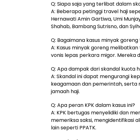
Q: Siapa saja yang terlibat dalam sk
A: Beberapa petinggi travel haji seper
Hernawati Amin Gartiwa, Umi Mun
Shahab, Bambang Sutrisno, dan Syiha
Q: Bagaimana kasus minyak goreng t
A: Kasus minyak goreng melibatkan
vonis lepas perkara migor. Mereka di
Q: Apa dampak dari skandal kuota h
A: Skandal ini dapat mengurangi k
keagamaan dan pemerintah, serta 
jamaah haji.
Q: Apa peran KPK dalam kasus ini?
A: KPK bertugas menyelidiki dan men
memeriksa saksi, mengidentifikasi 
lain seperti PPATK.