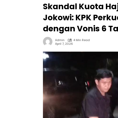
Skandal Kuota Haj
Jokowi: KPK Perku
dengan Vonis 6 T
Admin
4 Min Read
April 7, 2026