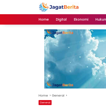
Skip
to
content
Home
Digital
Ekonomi
Hukum
Home
General
General