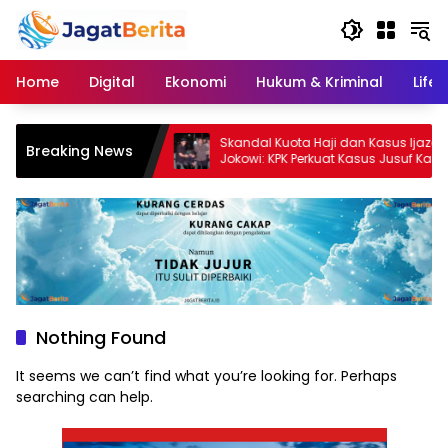
Skip
to
content
Home
Digital
Ekonomi
Hukum & Kriminal
Lifes
 Udara Kebebasan:
Skandal Kuota Haji dan Kasus Ijazah
Breaking News
ch’ Ponzi Scheme
Jokowi: KPK Perkuat Kasus Jusuf Kalla
dengan Vonis 6 Tahun Minyak Goreng
Nothing Found
It seems we can’t find what you’re looking for. Perhaps
searching can help.