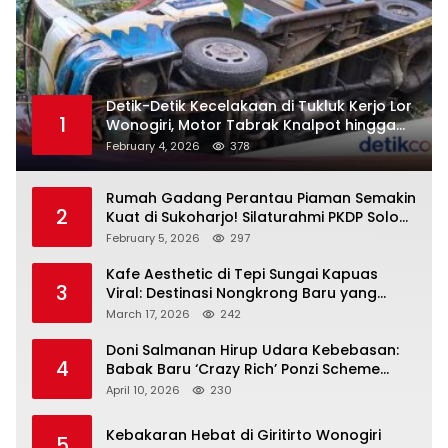
Detik-Detik Kecelakaan di Tukluk Kerjo Lor
1
Wonogiri, Motor Tabrak Knalpot hingga
Truk Tak Sempat Menghindar, Satu
February 4, 2026
378
Pengendara Tak Sadarkan Diri
Rumah Gadang Perantau Piaman Semakin
2
Kuat di Sukoharjo! Silaturahmi PKDP Solo
Raya, SK Korda 2026–2031 Resmi
February 5, 2026
297
Diserahkan
Kafe Aesthetic di Tepi Sungai Kapuas
3
Viral: Destinasi Nongkrong Baru yang
Menarik Perhatian Warga Pontianak
March 17, 2026
242
Doni Salmanan Hirup Udara Kebebasan:
4
Babak Baru ‘Crazy Rich’ Ponzi Scheme
Indonesia
April 10, 2026
230
Kebakaran Hebat di Giritirto Wonogiri
5