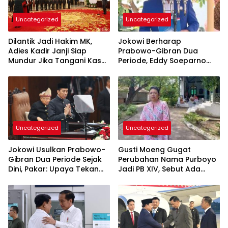
Uncategorized
Uncategorized
Dilantik Jadi Hakim MK,
Jokowi Berharap
Adies Kadir Janji Siap
Prabowo-Gibran Dua
Mundur Jika Tangani Kasus
Periode, Eddy Soeparno
Golkar
PAN Siap Usung Prabowo-
Zulhas 2029
Uncategorized
Uncategorized
Jokowi Usulkan Prabowo-
Gusti Moeng Gugat
Gibran Dua Periode Sejak
Perubahan Nama Purboyo
Dini, Pakar: Upaya Tekan
Jadi PB XIV, Sebut Ada
Psikologi Prabowo
Indikasi Penyalahgunaan
Gelar Raja