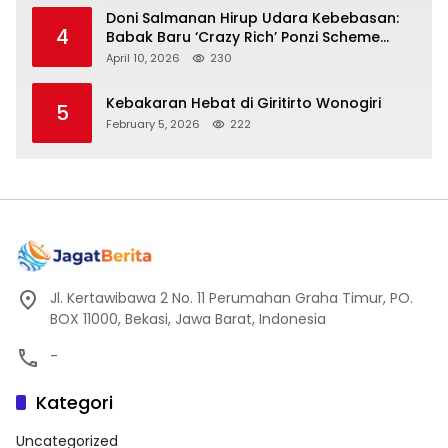
Doni Salmanan Hirup Udara Kebebasan:
4
Babak Baru ‘Crazy Rich’ Ponzi Scheme
Indonesia
April 10, 2026
230
Kebakaran Hebat di Giritirto Wonogiri
5
February 5, 2026
222
Jl. Kertawibawa 2 No. 11 Perumahan Graha Timur, PO.
BOX 11000, Bekasi, Jawa Barat, Indonesia
-
Kategori
Uncategorized