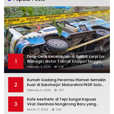
Detik-Detik Kecelakaan di Tukluk Kerjo Lor
1
Wonogiri, Motor Tabrak Knalpot hingga
Truk Tak Sempat Menghindar, Satu
February 4, 2026
378
Pengendara Tak Sadarkan Diri
Rumah Gadang Perantau Piaman Semakin
2
Kuat di Sukoharjo! Silaturahmi PKDP Solo
Raya, SK Korda 2026–2031 Resmi
February 5, 2026
297
Diserahkan
Kafe Aesthetic di Tepi Sungai Kapuas
3
Viral: Destinasi Nongkrong Baru yang
Menarik Perhatian Warga Pontianak
March 17, 2026
242