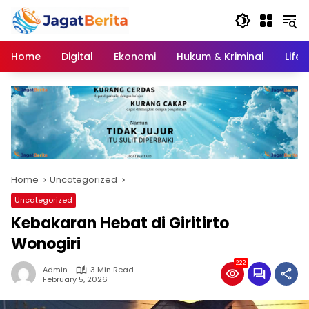
Skip
to
content
Home
Digital
Ekonomi
Hukum & Kriminal
Lifes
Home
Uncategorized
Uncategorized
Kebakaran Hebat di Giritirto
Wonogiri
222
Admin
3 Min Read
February 5, 2026