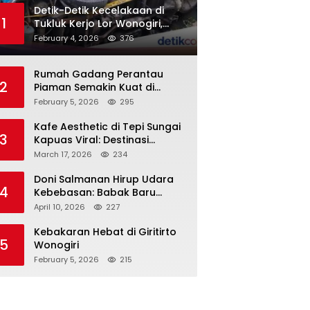
Detik-Detik Kecelakaan di
1
Tukluk Kerjo Lor Wonogiri,
Motor Tabrak Knalpot hingga
February 4, 2026
376
Truk Tak Sempat Menghindar,
Satu Pengendara Tak
Rumah Gadang Perantau
Sadarkan Diri
2
Piaman Semakin Kuat di
Sukoharjo! Silaturahmi PKDP
February 5, 2026
295
Solo Raya, SK Korda 2026–
2031 Resmi Diserahkan
Kafe Aesthetic di Tepi Sungai
3
Kapuas Viral: Destinasi
Nongkrong Baru yang
March 17, 2026
234
Menarik Perhatian Warga
Pontianak
Doni Salmanan Hirup Udara
4
Kebebasan: Babak Baru
‘Crazy Rich’ Ponzi Scheme
April 10, 2026
227
Indonesia
Kebakaran Hebat di Giritirto
5
Wonogiri
February 5, 2026
215