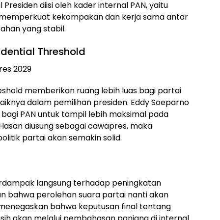
Presiden diisi oleh kader internal PAN, yaitu
untuk memperkuat kekompakan dan kerja sama antar
han yang stabil.
idential Threshold
eshold memberikan ruang lebih luas bagi partai
baiknya dalam pemilihan presiden. Eddy Soeparno
is bagi PAN untuk tampil lebih maksimal pada
fli Hasan diusung sebagai cawapres, maka
politik partai akan semakin solid.
 berdampak langsung terhadap peningkatan
n bahwa perolehan suara partai nanti akan
ia menegaskan bahwa keputusan final tentang
h akan melalui pembahasan panjang di internal