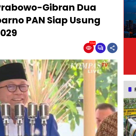
Prabowo-Gibran Dua
parno PAN Siap Usung
2029
134