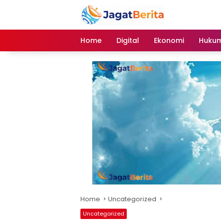
Skip
to
content
Home
Digital
Ekonomi
Hukum
Home
Uncategorized
Uncategorized