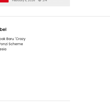
February 5, 2026
214
bel
bak Baru 'Crazy
 Ponzi Scheme
esia