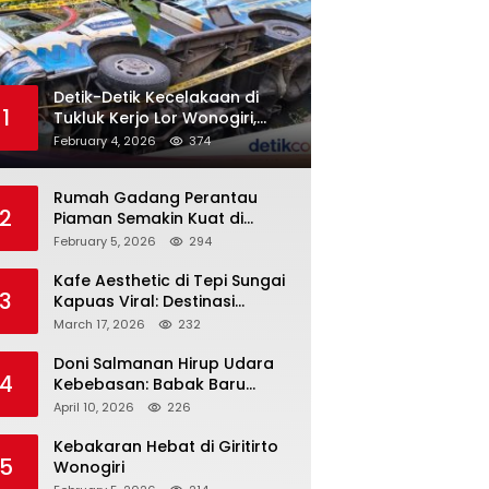
Detik-Detik Kecelakaan di
1
Tukluk Kerjo Lor Wonogiri,
Motor Tabrak Knalpot hingga
February 4, 2026
374
Truk Tak Sempat Menghindar,
Satu Pengendara Tak
Rumah Gadang Perantau
Sadarkan Diri
2
Piaman Semakin Kuat di
Sukoharjo! Silaturahmi PKDP
February 5, 2026
294
Solo Raya, SK Korda 2026–
2031 Resmi Diserahkan
Kafe Aesthetic di Tepi Sungai
3
Kapuas Viral: Destinasi
Nongkrong Baru yang
March 17, 2026
232
Menarik Perhatian Warga
Pontianak
Doni Salmanan Hirup Udara
4
Kebebasan: Babak Baru
‘Crazy Rich’ Ponzi Scheme
April 10, 2026
226
Indonesia
Kebakaran Hebat di Giritirto
5
Wonogiri