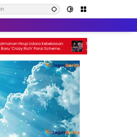
n Hirup Udara Kebebasan:
Skandal Kuota Haji dan Kasus Ija
Crazy Rich’ Ponzi Scheme
Jokowi: KPK Perkuat Kasus Jusuf Ka
dengan Vonis 6 Tahun Minyak Go