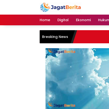
Skip
to
content
Home
Digital
Ekonomi
Hukum
Breaking News