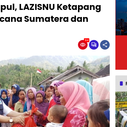
mpul, LAZISNU Ketapang
ncana Sumatera dan
94