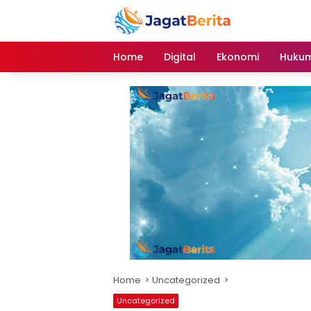
Skip
to
content
Home
Digital
Ekonomi
Hukum
Home
Uncategorized
Uncategorized