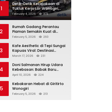
Detik-Detik Kecelakaan di
1
Tukluk Kerjo Lor Wonogiri,
Motor Tabrak Knalpot hingga
February 4, 2026
373
Truk Tak Sempat Menghindar,
Satu Pengendara Tak
Rumah Gadang Perantau
Sadarkan Diri
2
Piaman Semakin Kuat di
Sukoharjo! Silaturahmi PKDP
February 5, 2026
293
Solo Raya, SK Korda 2026–
2031 Resmi Diserahkan
Kafe Aesthetic di Tepi Sungai
3
Kapuas Viral: Destinasi
Nongkrong Baru yang
March 17, 2026
231
Menarik Perhatian Warga
Pontianak
Doni Salmanan Hirup Udara
4
Kebebasan: Babak Baru
‘Crazy Rich’ Ponzi Scheme
April 10, 2026
224
Indonesia
Kebakaran Hebat di Giritirto
5
Wonogiri
February 5, 2026
213