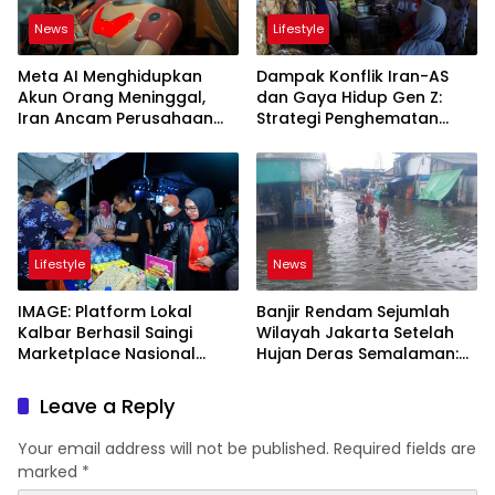
News
Lifestyle
Meta AI Menghidupkan
Dampak Konflik Iran-AS
Akun Orang Meninggal,
dan Gaya Hidup Gen Z:
Iran Ancam Perusahaan
Strategi Penghematan
Teknologi AS, dan Update
Anggaran yang Terpaksa
Gmail Phishing Terbaru
Diambil Pemuda Desa
Lifestyle
News
IMAGE: Platform Lokal
Banjir Rendam Sejumlah
Kalbar Berhasil Saingi
Wilayah Jakarta Setelah
Marketplace Nasional
Hujan Deras Semalaman:
dengan Transaksi Tembus
Informasi Terkini dan Solusi
Rp 500 Miliar
Leave a Reply
Your email address will not be published.
Required fields are
marked
*