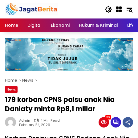
Skip
to
content
Home
Digital
Ekonomi
Hukum & Kriminal
Lifes
Home
News
News
179 korban CPNS palsu anak Nia
Daniaty minta Rp8,1 miliar
110
Admin
4 Min Read
February 24, 2026