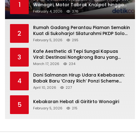
1
Wonogiri, Motor Tabrak Knalpot hingga
Truk Tak Sempat Menghindar, Satu
February 4, 2026
376
Pengendara Tak Sadarkan Diri
Rumah Gadang Perantau Piaman Semakin
2
Kuat di Sukoharjo! Silaturahmi PKDP Solo
Raya, SK Korda 2026–2031 Resmi
February 5, 2026
295
Diserahkan
Kafe Aesthetic di Tepi Sungai Kapuas
3
Viral: Destinasi Nongkrong Baru yang
Menarik Perhatian Warga Pontianak
March 17, 2026
234
Doni Salmanan Hirup Udara Kebebasan:
4
Babak Baru ‘Crazy Rich’ Ponzi Scheme
Indonesia
April 10, 2026
227
Kebakaran Hebat di Giritirto Wonogiri
5
February 5, 2026
215