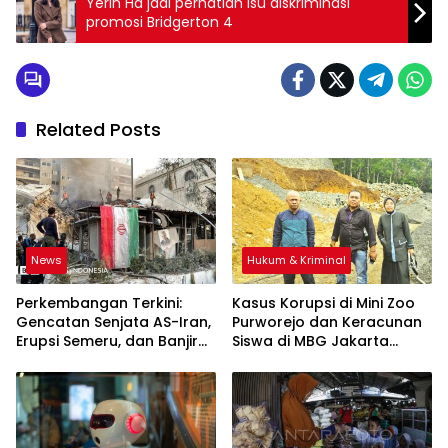
Yerin Ha jadi perhatian isu diskriminasi
promosi Bridgerton 4
Related Posts
News
Hukum & Kriminal
Perkembangan Terkini:
Kasus Korupsi di Mini Zoo
Gencatan Senjata AS-Iran,
Purworejo dan Keracunan
Erupsi Semeru, dan Banjir
Siswa di MBG Jakarta
Tangerang yang
Timur: Update Terkini
Mengguncang