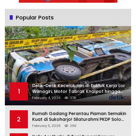
Popular Posts
Detik-Detik Kecelakaan di Tukluk Kerjo Lor
1
Wonogiri, Motor Tabrak Knalpot hingga
Truk Tak Sempat Menghindar, Satu
February 4, 2026
378
Pengendara Tak Sadarkan Diri
Rumah Gadang Perantau Piaman Semakin
2
Kuat di Sukoharjo! Silaturahmi PKDP Solo
Raya, SK Korda 2026–2031 Resmi
February 5, 2026
296
Diserahkan