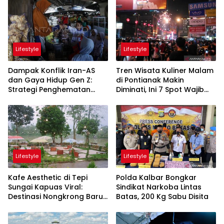
Lifestyle
Lifestyle
Dampak Konflik Iran-AS
Tren Wisata Kuliner Malam
dan Gaya Hidup Gen Z:
di Pontianak Makin
Strategi Penghematan
Diminati, Ini 7 Spot Wajib
Anggaran yang Terpaksa
Dikunjungi
Diambil Pemuda Desa
Lifestyle
Lifestyle
Kafe Aesthetic di Tepi
Polda Kalbar Bongkar
Sungai Kapuas Viral:
Sindikat Narkoba Lintas
Destinasi Nongkrong Baru
Batas, 200 Kg Sabu Disita
yang Menarik Perhatian
Warga Pontianak