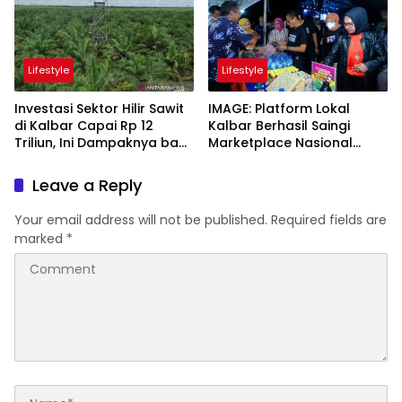
Lifestyle
Lifestyle
Investasi Sektor Hilir Sawit
IMAGE: Platform Lokal
di Kalbar Capai Rp 12
Kalbar Berhasil Saingi
Triliun, Ini Dampaknya bagi
Marketplace Nasional
Daerah
dengan Transaksi Tembus
Rp 500 Miliar
Leave a Reply
Your email address will not be published.
Required fields are
marked
*