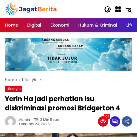
Skip
to
content
Home
Digital
Ekonomi
Hukum & Kriminal
Lifes
Home
Lifestyle
Lifestyle
Yerin Ha jadi perhatian isu
diskriminasi promosi Bridgerton 4
103
Admin
3 Min Read
February 24, 2026