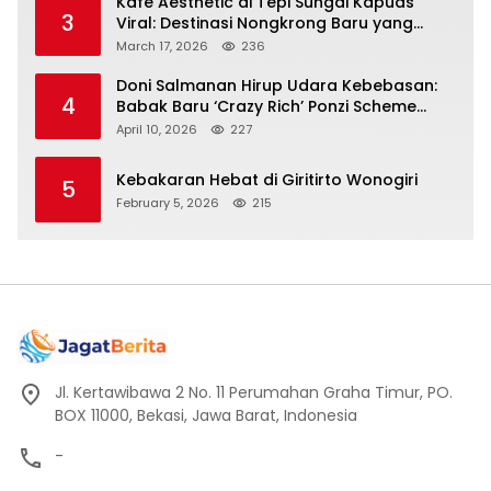
Kafe Aesthetic di Tepi Sungai Kapuas
3
Viral: Destinasi Nongkrong Baru yang
Menarik Perhatian Warga Pontianak
March 17, 2026
236
Doni Salmanan Hirup Udara Kebebasan:
4
Babak Baru ‘Crazy Rich’ Ponzi Scheme
Indonesia
April 10, 2026
227
Kebakaran Hebat di Giritirto Wonogiri
5
February 5, 2026
215
Jl. Kertawibawa 2 No. 11 Perumahan Graha Timur, PO.
BOX 11000, Bekasi, Jawa Barat, Indonesia
-